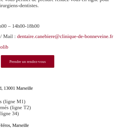
rurgiens-dentistes.
3h00 – 14h00-18h00
/ Mail :
dentaire.canebiere@clinique-de-bonneveine.fr
olib
Prendre un rendez-vous
d, 13001 Marseille
s (ligne M1)
més (ligne T2)
ligne 34)
Héros, Marseille