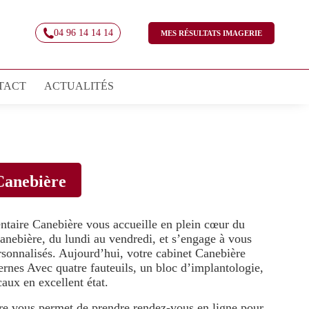
04 96 14 14 14
MES RÉSULTATS IMAGERIE
TACT
ACTUALITÉS
Canebière
ntaire Canebière vous accueille en plein cœur du
anebière, du lundi au vendredi, et s’engage à vous
ersonnalisés. Aujourd’hui, votre cabinet Canebière
nes Avec quatre fauteuils, un bloc d’implantologie,
caux en excellent état.
re vous permet de prendre rendez-vous en ligne pour