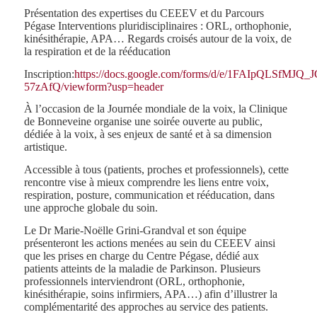
Présentation des expertises du CEEEV et du Parcours
Pégase Interventions pluridisciplinaires : ORL, orthophonie,
kinésithérapie, APA… Regards croisés autour de la voix, de
la respiration et de la rééducation
Inscription:
https://docs.google.com/forms/d/e/1FAIpQLSf
57zAfQ/viewform?usp=header
À l’occasion de la Journée mondiale de la voix, la Clinique
de Bonneveine organise une soirée ouverte au public,
dédiée à la voix, à ses enjeux de santé et à sa dimension
artistique.
Accessible à tous (patients, proches et professionnels), cette
rencontre vise à mieux comprendre les liens entre voix,
respiration, posture, communication et rééducation, dans
une approche globale du soin.
Le Dr Marie-Noëlle Grini-Grandval et son équipe
présenteront les actions menées au sein du CEEEV ainsi
que les prises en charge du Centre Pégase, dédié aux
patients atteints de la maladie de Parkinson. Plusieurs
professionnels interviendront (ORL, orthophonie,
kinésithérapie, soins infirmiers, APA…) afin d’illustrer la
complémentarité des approches au service des patients.