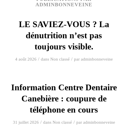
ADMINBONNEVEINE
LE SAVIEZ-VOUS ? La
dénutrition n’est pas
toujours visible.
/
/
4 août 2026
dans
Non classé
par
adminbonneveine
Information Centre Dentaire
Canebière : coupure de
téléphone en cours
/
/
31 juillet 2026
dans
Non classé
par
adminbonneveine