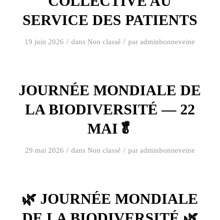
COLLECTIVE AU
SERVICE DES PATIENTS
/
/
19 juin 2026
dans
Non classé
par
adminbonneveine
JOURNÉE MONDIALE DE
LA BIODIVERSITÉ — 22
MAI🥬
/
/
29 mai 2026
dans
Non classé
par
adminbonneveine
🌿 JOURNÉE MONDIALE
DE LA BIODIVERSITÉ 🌿