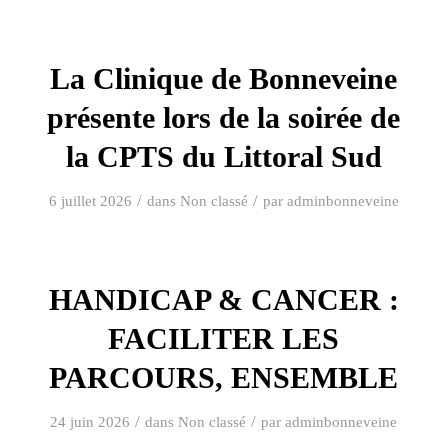
La Clinique de Bonneveine
présente lors de la soirée de
la CPTS du Littoral Sud
/
/
6 juillet 2026
dans
Non classé
par
adminbonneveine
HANDICAP & CANCER :
FACILITER LES
PARCOURS, ENSEMBLE
/
/
24 juin 2026
dans
Non classé
par
adminbonneveine