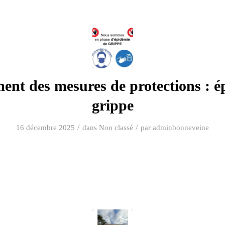
ent des mesures de protections : é
grippe
/
/
16 décembre 2025
dans
Non classé
par
adminbonneveine