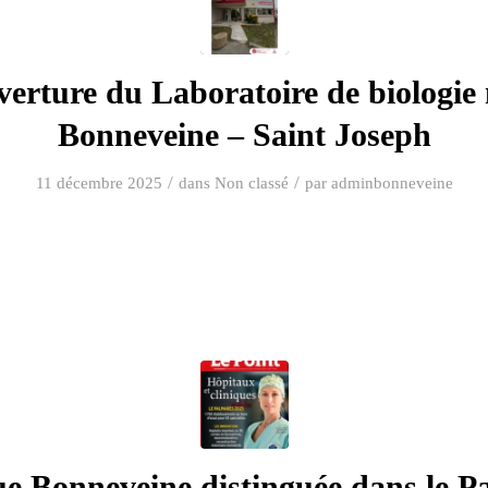
erture du Laboratoire de biologie
Bonneveine – Saint Joseph
/
/
11 décembre 2025
dans
Non classé
par
adminbonneveine
ue Bonneveine distinguée dans le P