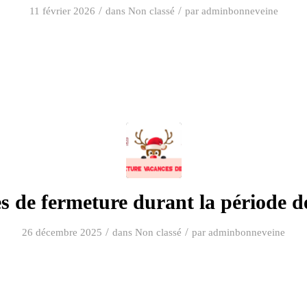
/
/
11 février 2026
dans
Non classé
par
adminbonneveine
s de fermeture durant la période de
/
/
26 décembre 2025
dans
Non classé
par
adminbonneveine