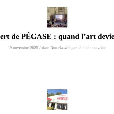
ert de PÉGASE : quand l’art devie
/
/
19 novembre 2025
dans
Non classé
par
adminbonneveine