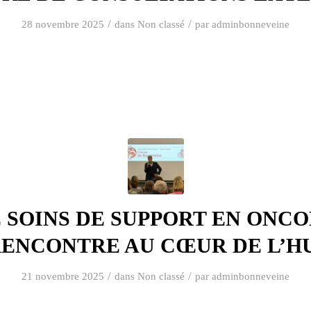
/
/
28 novembre 2025
dans
Non classé
par
adminbonneveine
 SOINS DE SUPPORT EN ONCO
RENCONTRE AU CŒUR DE L’H
/
/
21 novembre 2025
dans
Non classé
par
adminbonneveine