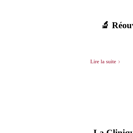
🔬 Réouv
Lire la suite
La Cliniq