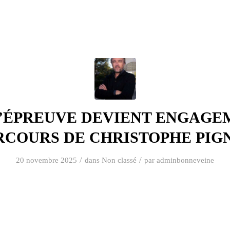
’ÉPREUVE DEVIENT ENGAGEM
RCOURS DE CHRISTOPHE PIG
/
/
20 novembre 2025
dans
Non classé
par
adminbonneveine