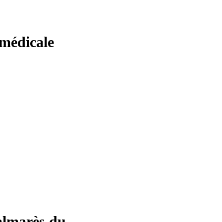
 médicale
almarès du