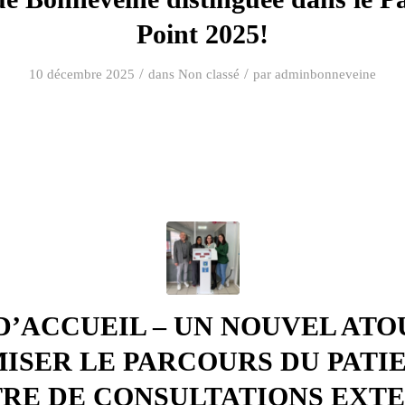
Point 2025!
/
/
10 décembre 2025
dans
Non classé
par
adminbonneveine
D’ACCUEIL – UN NOUVEL ATO
ISER LE PARCOURS DU PATI
RE DE CONSULTATIONS EXT