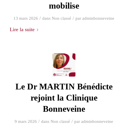
mobilise
/
/
13 mars 2026
dans
Non classé
par
adminbonneveine
Lire la suite
Le Dr MARTIN Bénédicte
rejoint la Clinique
Bonneveine
/
/
9 mars 2026
dans
Non classé
par
adminbonneveine