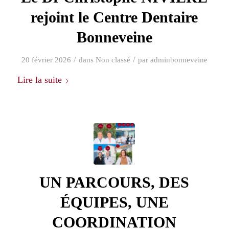
rejoint le Centre Dentaire
Bonneveine
/
/
20 février 2026
dans
Non classé
par
adminbonneveine
Lire la suite
UN PARCOURS, DES
ÉQUIPES, UNE
COORDINATION