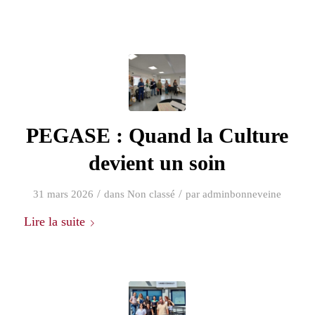
PEGASE : Quand la Culture
devient un soin
/
/
31 mars 2026
dans
Non classé
par
adminbonneveine
Lire la suite