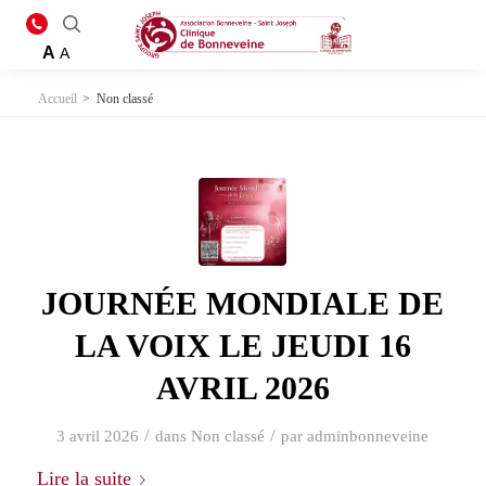
A
A
Accueil
>
Non classé
JOURNÉE MONDIALE DE
LA VOIX LE JEUDI 16
AVRIL 2026
/
/
3 avril 2026
dans
Non classé
par
adminbonneveine
Lire la suite